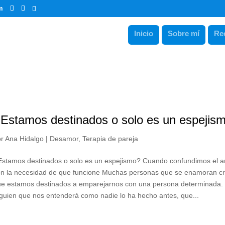
m
Inicio
Sobre mí
Re
Estamos destinados o solo es un espejis
or
Ana Hidalgo
|
Desamor
,
Terapia de pareja
Estamos destinados o solo es un espejismo? Cuando confundimos el 
on la necesidad de que funcione Muchas personas que se enamoran c
ue estamos destinados a emparejarnos con una persona determinada.
guien que nos entenderá como nadie lo ha hecho antes, que...