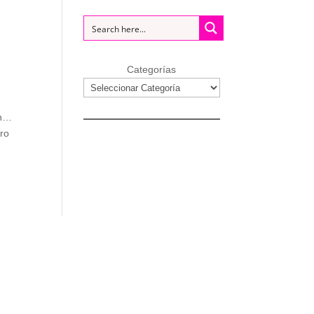
Categorías
en…
ero