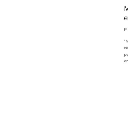
M
e
p
“M
c
pe
em