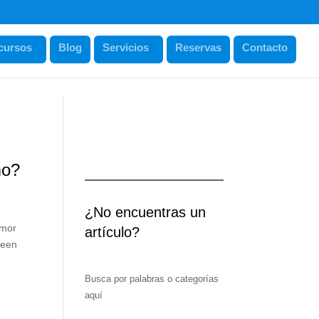
cursos
Blog
Servicios
Reservas
Contacto
mo?
¿No encuentras un
amor
artículo?
reen
Busca por palabras o categorías
aquí