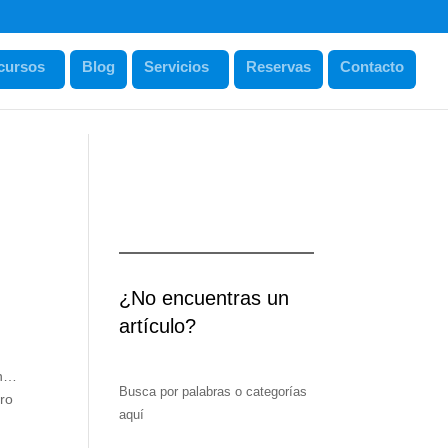
cursos
Blog
Servicios
Reservas
Contacto
¿No encuentras un
artículo?
en…
Busca por palabras o categorías
ero
aquí