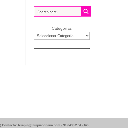
Categorías
d)
Contacto: terapia@terapiaconana.com -
91 643 52 04
-
625