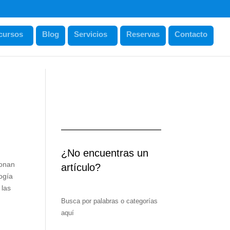
cursos
Blog
Servicios
Reservas
Contacto
¿No encuentras un
ionan
artículo?
logía
 las
Busca por palabras o categorías
aquí