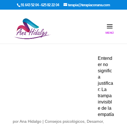
google-site-verification: google7dcda757e565a307.html
91 643 52 04 - 625 82 22 04
terapia@terapiaconana.com
Entend
er no
signific
a
justifica
r: La
trampa
invisibl
e de la
empatía
por
Ana Hidalgo
|
Consejos psicológicos
,
Desamor
,