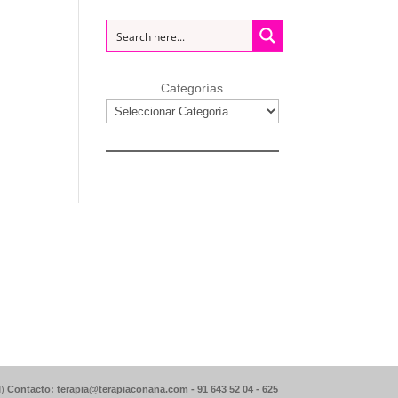
Categorías
d)
Contacto: terapia@terapiaconana.com -
91 643 52 04
-
625