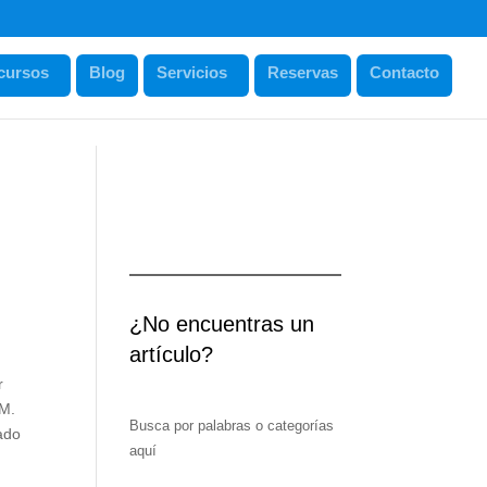
cursos
Blog
Servicios
Reservas
Contacto
¿No encuentras un
artículo?
r
 M.
Busca por palabras o categorías
pado
aquí