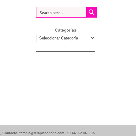
Categorías
d)
Contacto: terapia@terapiaconana.com -
91 643 52 04
-
625