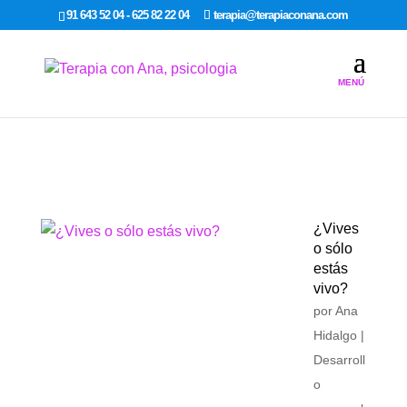
google-site-verification: google7dcda757e565a307.html
91 643 52 04 - 625 82 22 04
terapia@terapiaconana.com
¿Vives
o sólo
estás
vivo?
por
Ana
Hidalgo
|
Desarroll
o