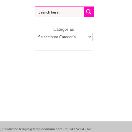
Categorías
d)
Contacto: terapia@terapiaconana.com -
91 643 52 04
-
625