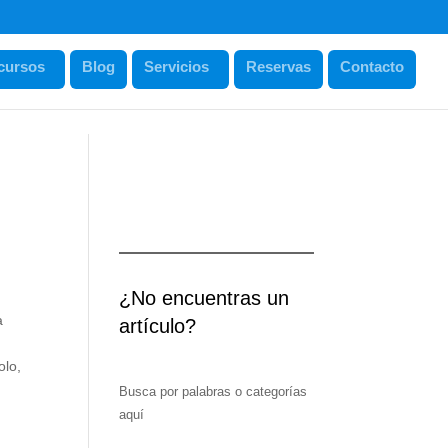
cursos
Blog
Servicios
Reservas
Contacto
¿No encuentras un
a
artículo?
olo,
Busca por palabras o categorías
aquí