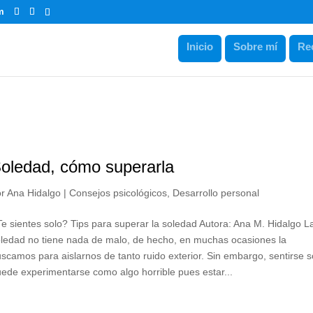
m
Inicio
Sobre mí
Re
oledad, cómo superarla
or
Ana Hidalgo
|
Consejos psicológicos
,
Desarrollo personal
e sientes solo? Tips para superar la soledad Autora: Ana M. Hidalgo L
ledad no tiene nada de malo, de hecho, en muchas ocasiones la
scamos para aislarnos de tanto ruido exterior. Sin embargo, sentirse s
ede experimentarse como algo horrible pues estar...