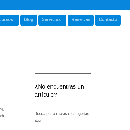
cursos
Blog
Servicios
Reservas
Contacto
¿No encuentras un
artículo?
r
 M.
Busca por palabras o categorías
pado
aquí