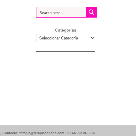
Categorías
d)
Contacto: terapia@terapiaconana.com -
91 643 52 04
-
625