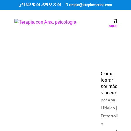
google-site-verification: google7dcda757e565a307.html
91 643 52 04 - 625 82 22 04
terapia@terapiaconana.com
Cómo
lograr
ser más
sincero
por
Ana
Hidalgo
|
Desarroll
o