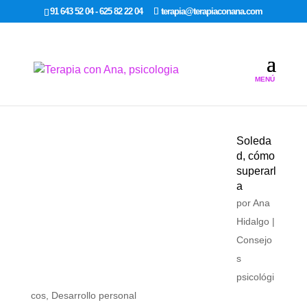
google-site-verification: google7dcda757e565a307.html
91 643 52 04 - 625 82 22 04
terapia@terapiaconana.com
Soleda
d, cómo
superarl
a
por
Ana
Hidalgo
|
Consejo
s
psicológi
cos
,
Desarrollo personal