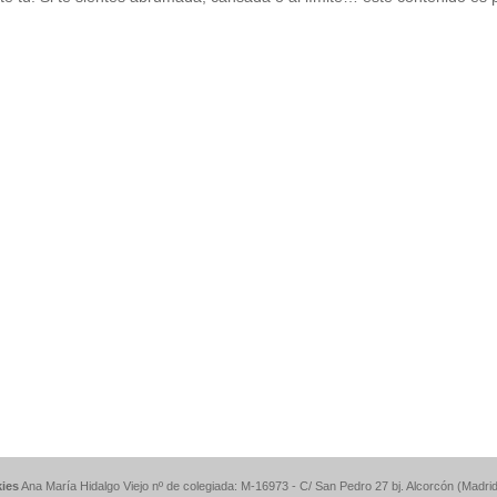
kies
Ana María Hidalgo Viejo nº de colegiada: M-16973 - C/ San Pedro 27 bj. Alcorcón (Madri