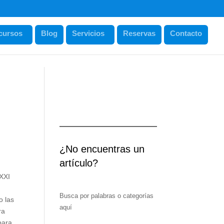
cursos
Blog
Servicios
Reservas
Contacto
¿No encuentras un
artículo?
 XXI
Busca por palabras o categorías
o las
aquí
ra
para