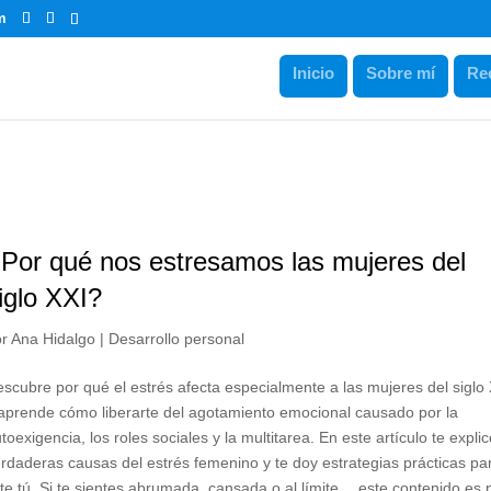
m
Inicio
Sobre mí
Re
Por qué nos estresamos las mujeres del
iglo XXI?
or
Ana Hidalgo
|
Desarrollo personal
scubre por qué el estrés afecta especialmente a las mujeres del siglo
aprende cómo liberarte del agotamiento emocional causado por la
toexigencia, los roles sociales y la multitarea. En este artículo te explic
rdaderas causas del estrés femenino y te doy estrategias prácticas pa
rte tú. Si te sientes abrumada, cansada o al límite… este contenido es 