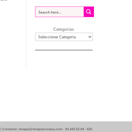
Categorías
d)
Contacto: terapia@terapiaconana.com -
91 643 52 04
-
625