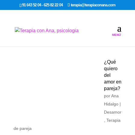
google-site-verification: google7dcda757e565a307.html
91 643 52 04 - 625 82 22 04
terapia@terapiaconana.com
¿Qué
quiero
del
amor en
pareja?
por
Ana
Hidalgo
|
Desamor
,
Terapia
de pareja