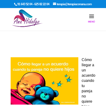
google-site-verification: google7dcda757e565a307.html
91 643 52 04 - 625 82 22 04
terapia@terapiaconana.com
Cómo
llegar a
un
acuerdo
cuando
tu
pareja
no
quiere