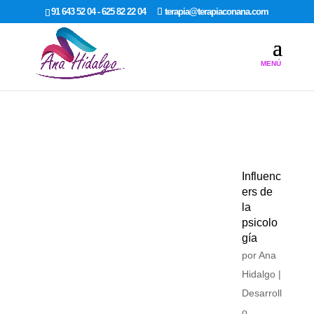
google-site-verification: google7dcda757e565a307.html
91 643 52 04 - 625 82 22 04
terapia@terapiaconana.com
Influenc
ers de
la
psicolo
gía
por
Ana
Hidalgo
|
Desarroll
o