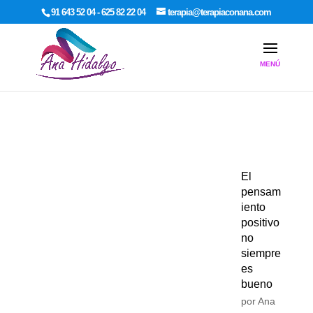
google-site-verification: google7dcda757e565a307.html
91 643 52 04 - 625 82 22 04
terapia@terapiaconana.com
El
pensam
iento
positivo
no
siempre
es
bueno
por
Ana