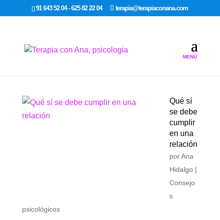
google-site-verification: google7dcda757e565a307.html
91 643 52 04 - 625 82 22 04
terapia@terapiaconana.com
Qué sí
se debe
cumplir
en una
relación
por
Ana
Hidalgo
|
Consejo
s
psicológicos