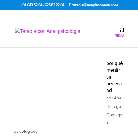
google-site-verification: google7dcda757e565a307.html
91 643 52 04 - 625 82 22 04
terapia@terapiaconana.com
por qué
mentir
sin
necesid
ad
por
Ana
Hidalgo
|
Consejo
s
psicológicos