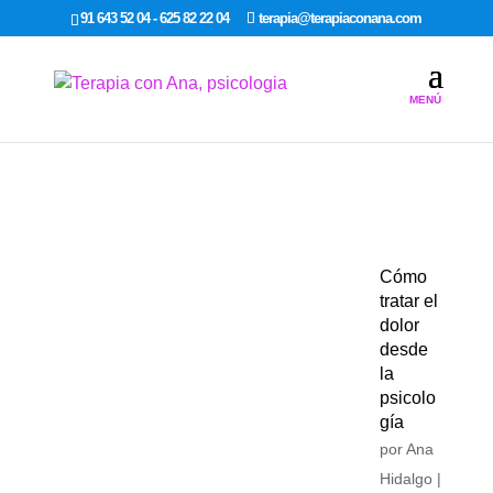
google-site-verification: google7dcda757e565a307.html
91 643 52 04 - 625 82 22 04
terapia@terapiaconana.com
Cómo
tratar el
dolor
desde
la
psicolo
gía
por
Ana
Hidalgo
|