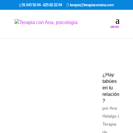
google-site-verification: google7dcda757e565a307.html
91 643 52 04 - 625 82 22 04
terapia@terapiaconana.com
¿Hay
tabúes
en tu
relación
?
por
Ana
Hidalgo
|
Terapia
de