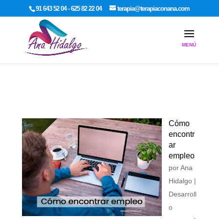
google-site-verification: google7dcda757e565a307.html
91 643 52 04 - 625 82 22 04
terapia@terapiaconana.com
Cómo
encontr
ar
empleo
por
Ana
Hidalgo
|
Desarroll
o