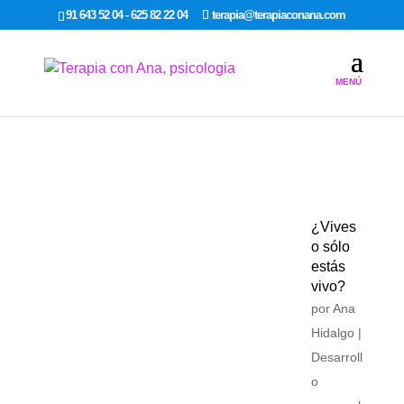
google-site-verification: google7dcda757e565a307.html
91 643 52 04 - 625 82 22 04
terapia@terapiaconana.com
¿Vives
o sólo
estás
vivo?
por
Ana
Hidalgo
|
Desarroll
o