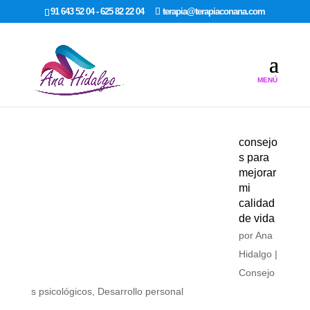
google-site-verification: google7dcda757e565a307.html
91 643 52 04 - 625 82 22 04
terapia@terapiaconana.com
consejo
s para
mejorar
mi
calidad
de vida
por
Ana
Hidalgo
|
Consejo
s psicológicos
,
Desarrollo personal