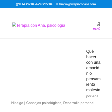
google-site-verification: google7dcda757e565a307.html
91 643 52 04 - 625 82 22 04
terapia@terapiaconana.com
Qué
hacer
con una
emoció
n o
pensam
iento
molesto
por
Ana
Hidalgo
|
Consejos psicológicos
,
Desarrollo personal