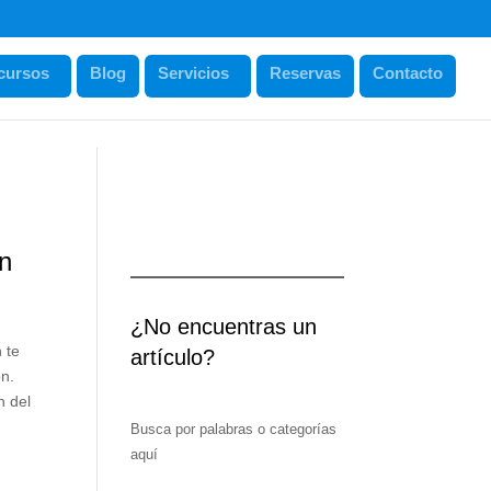
cursos
Blog
Servicios
Reservas
Contacto
ón
¿No encuentras un
 te
artículo?
n.
n del
Busca por palabras o categorías
aquí