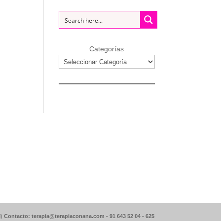
Categorías
d)
Contacto: terapia@terapiaconana.com -
91 643 52 04
-
625