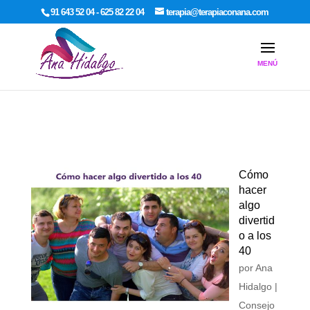
google-site-verification: google7dcda757e565a307.html
91 643 52 04 - 625 82 22 04
terapia@terapiaconana.com
Cómo
hacer
algo
divertid
o a los
40
por
Ana
Hidalgo
|
Consejo