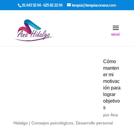
google-site-verification: google7dcda757e565a307.html
91 643 52 04 - 625 82 22 04
terapia@terapiaconana.com
Cómo
manten
er mi
motivac
ión para
lograr
objetivo
s
por
Ana
Hidalgo
|
Consejos psicológicos
,
Desarrollo personal