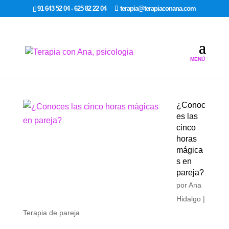
google-site-verification: google7dcda757e565a307.html
91 643 52 04 - 625 82 22 04
terapia@terapiaconana.com
¿Conoc
es las
cinco
horas
mágica
s en
pareja?
por
Ana
Hidalgo
|
Terapia de pareja