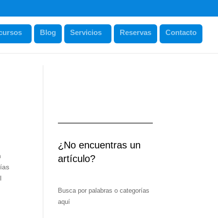
cursos
Blog
Servicios
Reservas
Contacto
¿No encuentras un
n
artículo?
ías
l
Busca por palabras o categorías
aquí