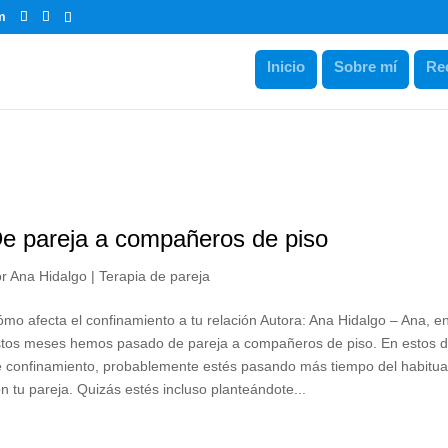
m
Inicio
Sobre mí
Re
e pareja a compañeros de piso
or
Ana Hidalgo
|
Terapia de pareja
mo afecta el confinamiento a tu relación Autora: Ana Hidalgo – Ana, e
stos meses hemos pasado de pareja a compañeros de piso. En estos d
 confinamiento, probablemente estés pasando más tiempo del habitua
n tu pareja. Quizás estés incluso planteándote...