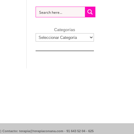
Categorías
d)
Contacto: terapia@terapiaconana.com -
91 643 52 04
-
625