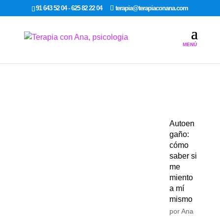
google-site-verification: google7dcda757e565a307.html
91 643 52 04 - 625 82 22 04
terapia@terapiaconana.com
Autoen
gaño:
cómo
saber si
me
miento
a mí
mismo
por
Ana