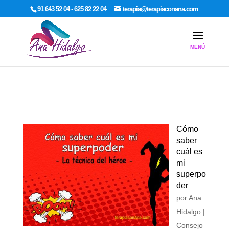
google-site-verification: google7dcda757e565a307.html
91 643 52 04 - 625 82 22 04
terapia@terapiaconana.com
Cómo
saber
cuál es
mi
superpo
der
por
Ana
Hidalgo
|
Consejo