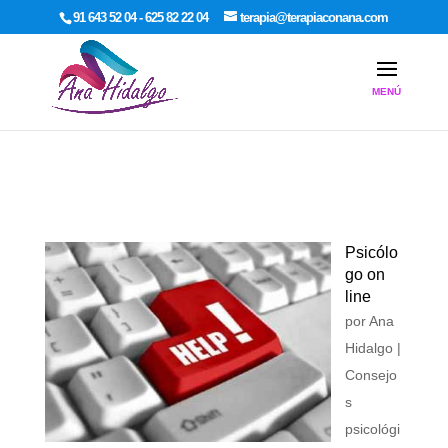
google-site-verification: google7dcda757e565a307.html
91 643 52 04 - 625 82 22 04
terapia@terapiaconana.com
Psicólo
go on
line
por
Ana
Hidalgo
|
Consejo
s
psicológi