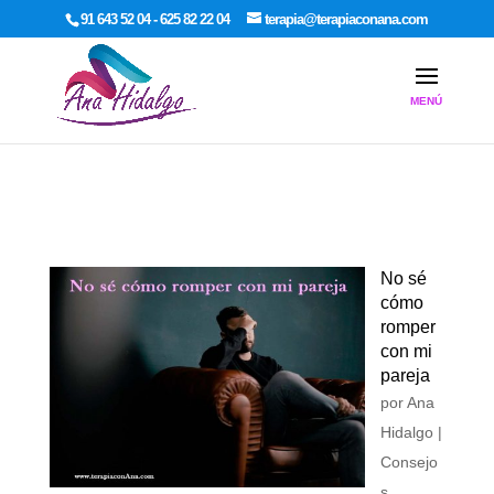
google-site-verification: google7dcda757e565a307.html
91 643 52 04 - 625 82 22 04
terapia@terapiaconana.com
No sé
cómo
romper
con mi
pareja
por
Ana
Hidalgo
|
Consejo
s