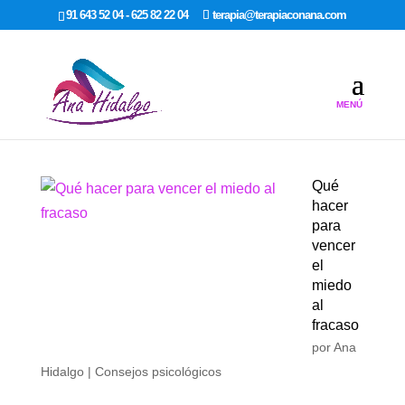
google-site-verification: google7dcda757e565a307.html
91 643 52 04 - 625 82 22 04
terapia@terapiaconana.com
Qué
hacer
para
vencer
el
miedo
al
fracaso
por
Ana
Hidalgo
|
Consejos psicológicos