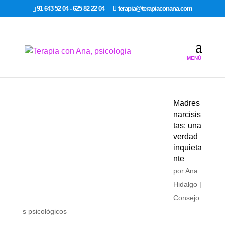
google-site-verification: google7dcda757e565a307.html
91 643 52 04 - 625 82 22 04
terapia@terapiaconana.com
Madres
narcisis
tas: una
verdad
inquieta
nte
por
Ana
Hidalgo
|
Consejo
s psicológicos