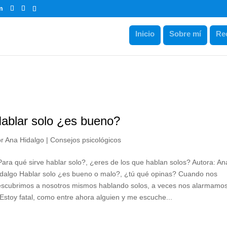
m
Inicio
Sobre mí
Re
ablar solo ¿es bueno?
or
Ana Hidalgo
|
Consejos psicológicos
ara qué sirve hablar solo?, ¿eres de los que hablan solos? Autora: An
idalgo Hablar solo ¿es bueno o malo?, ¿tú qué opinas? Cuando nos
escubrimos a nosotros mismos hablando solos, a veces nos alarmamos
Estoy fatal, como entre ahora alguien y me escuche...