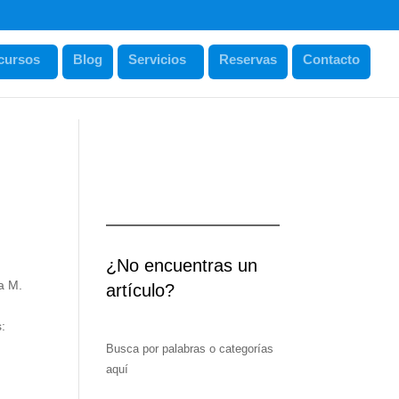
cursos
Blog
Servicios
Reservas
Contacto
¿No encuentras un
a M.
artículo?
:
Busca por palabras o categorías
aquí