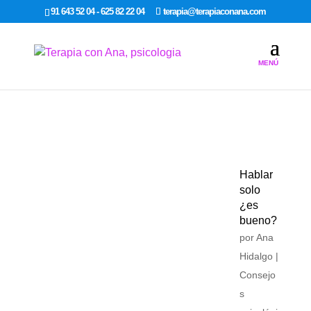
google-site-verification: google7dcda757e565a307.html
91 643 52 04 - 625 82 22 04
terapia@terapiaconana.com
Hablar
solo
¿es
bueno?
por
Ana
Hidalgo
|
Consejo
s