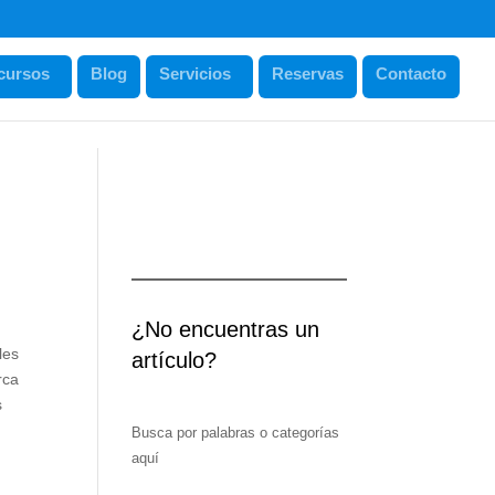
cursos
Blog
Servicios
Reservas
Contacto
¿No encuentras un
les
artículo?
rca
s
Busca por palabras o categorías
aquí