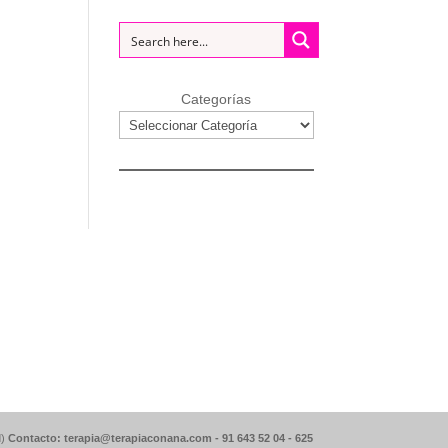
Categorías
d)
Contacto: terapia@terapiaconana.com -
91 643 52 04
-
625