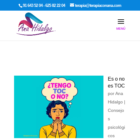
google-site-verification: google7dcda757e565a307.html
91 643 52 04 - 625 82 22 04
terapia@terapiaconana.com
Es o no
es TOC
por
Ana
Hidalgo
|
Consejo
s
psicológi
cos