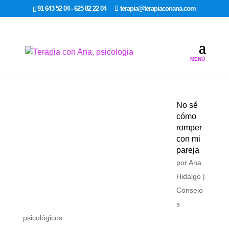
google-site-verification: google7dcda757e565a307.html
91 643 52 04 - 625 82 22 04
terapia@terapiaconana.com
No sé
cómo
romper
con mi
pareja
por
Ana
Hidalgo
|
Consejo
s
psicológicos