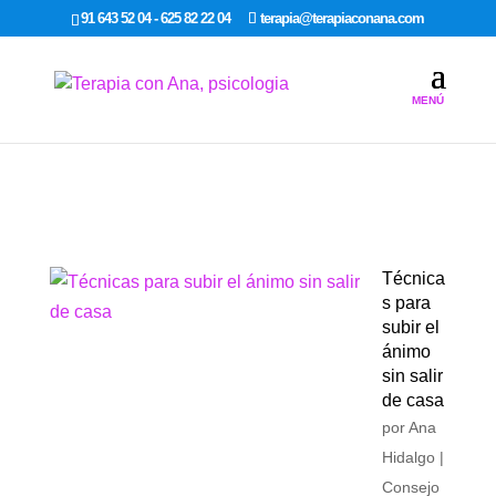
google-site-verification: google7dcda757e565a307.html
91 643 52 04 - 625 82 22 04
terapia@terapiaconana.com
Técnica
s para
subir el
ánimo
sin salir
de casa
por
Ana
Hidalgo
|
Consejo