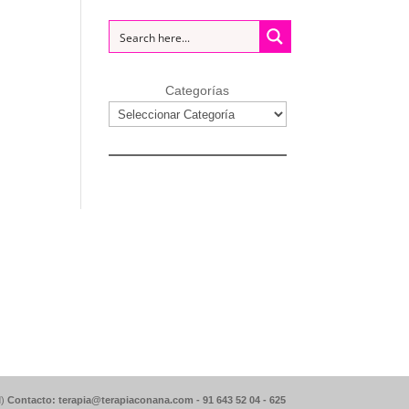
Categorías
d)
Contacto: terapia@terapiaconana.com -
91 643 52 04
-
625