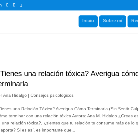
m
Inicio
Sobre mí
Re
Tienes una relación tóxica? Averigua cóm
erminarla
or
Ana Hidalgo
|
Consejos psicológicos
ienes una Relación Tóxica? Averigua Cómo Terminarla (Sin Sentir Cul
mo terminar con una relación tóxica Autora: Ana M. Hidalgo ¿Crees es
 una relación tóxica?, ¿sientes que tu relación te consume más de lo 
 aporta? Si es así, es importante que...