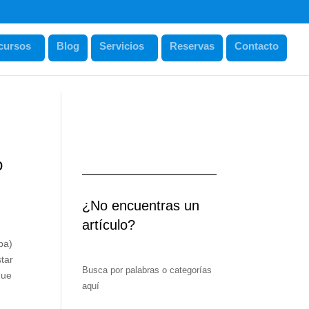
cursos
Blog
Servicios
Reservas
Contacto
o
¿No encuentras un
artículo?
pa)
tar
Busca por palabras o categorías
que
aquí