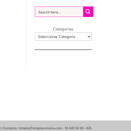
Categorías
d)
Contacto: terapia@terapiaconana.com -
91 643 52 04
-
625