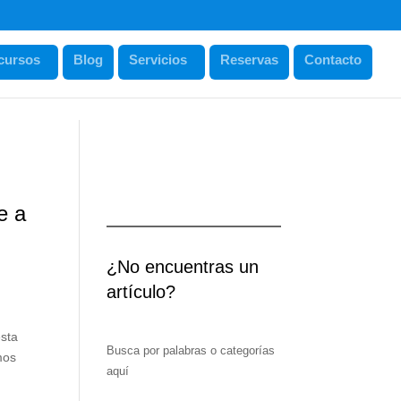
cursos
Blog
Servicios
Reservas
Contacto
e a
¿No encuentras un
artículo?
esta
Busca por palabras o categorías
mos
aquí