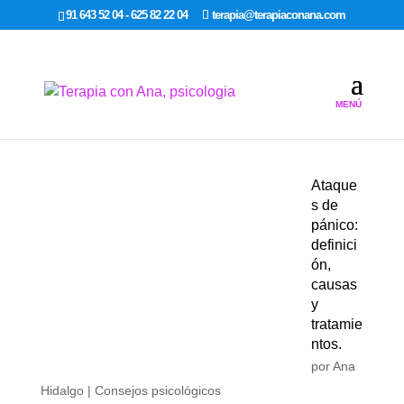
google-site-verification: google7dcda757e565a307.html
91 643 52 04 - 625 82 22 04
terapia@terapiaconana.com
Ataque
s de
pánico:
definici
ón,
causas
y
tratamie
ntos.
por
Ana
Hidalgo
|
Consejos psicológicos