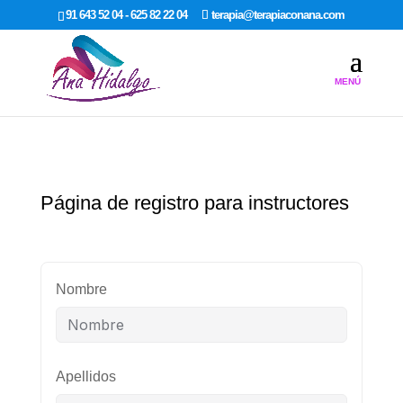
google-site-verification: google7dcda757e565a307.html
91 643 52 04 - 625 82 22 04
terapia@terapiaconana.com
Página de registro para instructores
Nombre
Apellidos